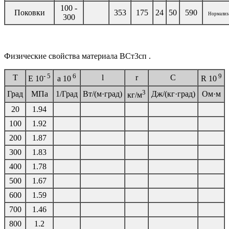
100 -
Поковки
353
175
24
50
590
Нормализ
300
Физические свойства материала ВСт3сп .
- 5
6
9
T
l
r
C
E 10
a
10
R 10
3
Град
МПа
1/Град
Вт/(м·град)
Дж/(кг·град)
Ом·м
кг/м
20
1.94
100
1.92
200
1.87
300
1.83
400
1.78
500
1.67
600
1.59
700
1.46
800
1.2