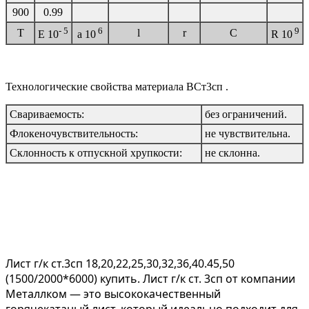
900
0.99
- 5
6
9
T
l
r
C
E 10
a
10
R 10
Технологические свойства материала ВСт3сп .
Свариваемость:
без ограничений.
Флокеночувствительность:
не чувствительна.
Склонность к отпускной хрупкости:
не склонна.
Лист г/к ст.3сп 18,20,22,25,30,32,36,40.45,50
(1500/2000*6000) купить. Лист г/к ст. 3сп от компании
Металлком — это высококачественный