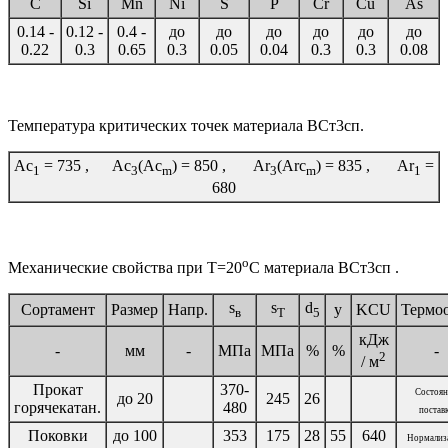
C
Si
Mn
Ni
S
P
Cr
Cu
As
0.14 -
0.12 -
0.4 -
до
до
до
до
до
до
0.22
0.3
0.65
0.3
0.05
0.04
0.3
0.3
0.08
Температура критических точек материала ВСт3сп.
Ac
= 735 , Ac
(Ac
) = 850 , Ar
(Arc
) = 835 , Ar
=
1
3
m
3
m
1
680
o
Механические свойства при Т=20
С материала ВСт3сп .
s
s
d
Сортамент
Размер
Напр.
y
KCU
Термоо
в
T
5
кДж
-
мм
-
МПа
МПа
%
%
-
2
/ м
Прокат
370-
Состоян
до 20
245
26
горячекатан.
480
постав
Поковки
до 100
353
175
28
55
640
Нормализ