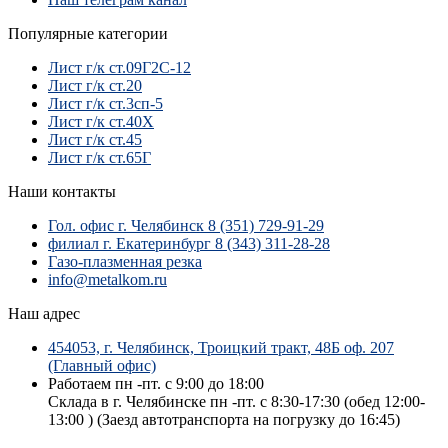
Популярные категории
Лист г/к ст.09Г2С-12
Лист г/к ст.20
Лист г/к ст.3сп-5
Лист г/к ст.40Х
Лист г/к ст.45
Лист г/к ст.65Г
Наши контакты
Гол. офис г. Челябинск 8 (351) 729-91-29
филиал г. Екатеринбург 8 (343) 311-28-28
Газо-плазменная резка
info@metalkom.ru
Наш адрес
454053, г. Челябинск, Троицкий тракт, 48Б оф. 207
(Главный офис)
Работаем пн -пт. с 9:00 до 18:00
Склада в г. Челябинске пн -пт. с 8:30-17:30 (обед 12:00-
13:00 ) (Заезд автотранспорта на погрузку до 16:45)