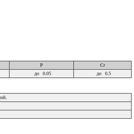
P
Cr
до 0.05
до 0.5
ций.