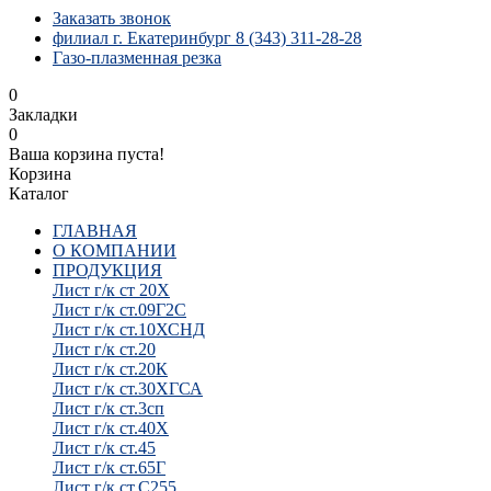
Заказать звонок
филиал г. Екатеринбург 8 (343) 311-28-28
Газо-плазменная резка
0
Закладки
0
Ваша корзина пуста!
Корзина
Каталог
ГЛАВНАЯ
О КОМПАНИИ
ПРОДУКЦИЯ
Лист г/к ст 20Х
Лист г/к ст.09Г2С
Лист г/к ст.10ХСНД
Лист г/к ст.20
Лист г/к ст.20К
Лист г/к ст.30ХГСА
Лист г/к ст.3сп
Лист г/к ст.40Х
Лист г/к ст.45
Лист г/к ст.65Г
Лист г/к ст.С255