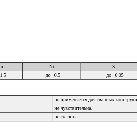
n
Ni
S
 1.5
до 0.5
до 0.05
не применяется для сварных конструк
не чувствительна.
не склонна.