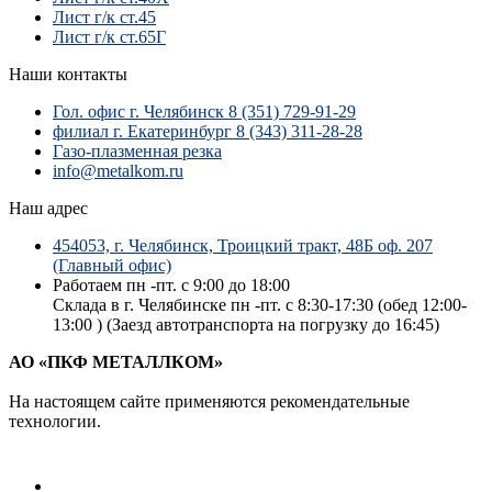
Лист г/к ст.45
Лист г/к ст.65Г
Наши контакты
Гол. офис г. Челябинск 8 (351) 729-91-29
филиал г. Екатеринбург 8 (343) 311-28-28
Газо-плазменная резка
info@metalkom.ru
Наш адрес
454053, г. Челябинск, Троицкий тракт, 48Б оф. 207
(Главный офис)
Работаем пн -пт. с 9:00 до 18:00
Склада в г. Челябинске пн -пт. с 8:30-17:30 (обед 12:00-
13:00 ) (Заезд автотранспорта на погрузку до 16:45)
АО «ПКФ МЕТАЛЛКОМ»
На настоящем сайте применяются рекомендательные
технологии.