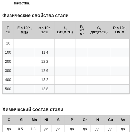
качества.
Физические свойства стали
ρ,
T,
E × 10⁻⁵,
α × 10⁶,
λ,
C,
R × 10⁹,
кг/
°C
1/°C
Вт/(м·°C)
Дж/(кг·°C)
Ом·м
МПа
м³
20
100
11.4
200
12.2
300
12.6
400
13.2
500
13.8
Химический состав стали
C
Si
Mn
Ni
S
P
Cr
N
Cu
As
до
0.5–
1.3–
до
до
до
до
до
до
до