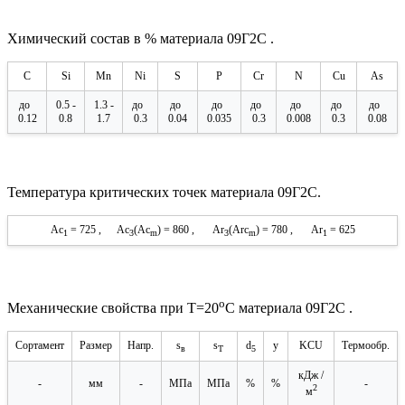
Химический состав в % материала 09Г2С .
C
Si
Mn
Ni
S
P
Cr
N
Cu
As
до
0.5 -
1.3 -
до
до
до
до
до
до
до
0.12
0.8
1.7
0.3
0.04
0.035
0.3
0.008
0.3
0.08
Температура критических точек материала 09Г2С.
Ac
= 725 , Ac
(Ac
) = 860 , Ar
(Arc
) = 780 , Ar
= 625
1
3
m
3
m
1
o
Механические свойства при Т=20
С материала 09Г2С .
Сортамент
Размер
Напр.
s
s
d
y
KCU
Термообр.
в
T
5
кДж /
-
мм
-
МПа
МПа
%
%
-
2
м