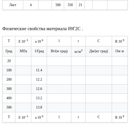
Лист
4
500
350
21
Физические свойства материала 09Г2С .
- 5
6
9
T
l
r
C
E 10
a
10
R 10
3
Град
МПа
1/Град
Вт/(м·град)
Дж/(кг·град)
Ом·м
кг/м
20
100
11.4
200
12.2
300
12.6
400
13.2
500
13.8
- 5
6
9
T
l
r
C
E 10
a
10
R 10