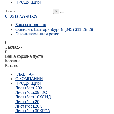
ПРОДУКЦИЯ
×
8 (351) 729-91-29
Заказать звонок
филиал г. Екатеринбург 8 (343) 311-28-28
Газо-плазменная резка
0
Закладки
0
Ваша корзина пуста!
Корзина
Каталог
ГЛАВНАЯ
О КОМПАНИИ
ПРОДУКЦИЯ
Лист г/к ст 20Х
Лист г/к ст.09Г2С
Лист г/к ст.10ХСНД
Лист г/к ст.20
Лист г/к ст.20К
Лист г/к ст.30ХГСА