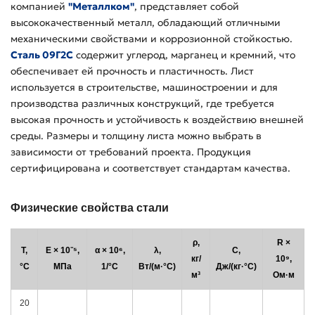
компанией
"Металлком"
, представляет собой
высококачественный металл, обладающий отличными
механическими свойствами и коррозионной стойкостью.
Сталь 09Г2С
содержит углерод, марганец и кремний, что
обеспечивает ей прочность и пластичность. Лист
используется в строительстве, машиностроении и для
производства различных конструкций, где требуется
высокая прочность и устойчивость к воздействию внешней
среды. Размеры и толщину листа можно выбрать в
зависимости от требований проекта. Продукция
сертифицирована и соответствует стандартам качества.
Физические свойства стали
ρ,
R ×
T,
E × 10⁻⁵,
α × 10⁶,
λ,
C,
кг/
10⁹,
°C
МПа
1/°C
Вт/(м·°C)
Дж/(кг·°C)
м³
Ом·м
20