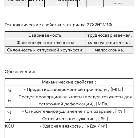
отпуск
Технологические свойства материала 27Х2Н2М1Ф .
Свариваемость:
трудносвариваемая.
Флокеночувствительность:
малочувствительна.
Склонность к отпускной хрупкости:
малосклонна.
Обозначения:
Механические свойства :
- Предел кратковременной прочности , [МПа]
s
в
- Предел пропорциональности (предел текучести для
s
T
остаточной деформации), [МПа]
- Относительное удлинение при разрыве , [ % ]
d
5
- Относительное сужение , [ % ]
y
2
KCU
- Ударная вязкость , [ кДж / м
]