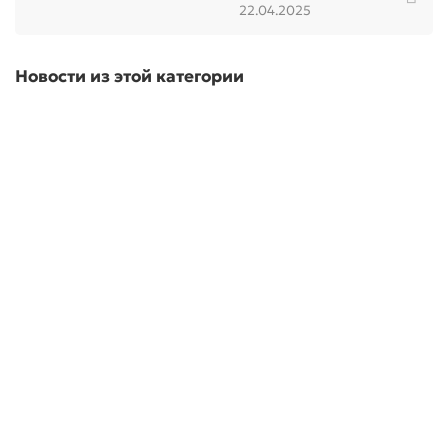
22.04.2025
Новости из этой категории
05.05.2025
750
СТАЛЬ Х6ВФ
05.05.2025
692
СТАЛЬ Х12Ф1
05.05.2025
536
СТАЛЬ Х12МФ