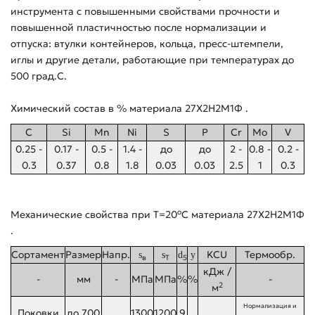
инструмента с повышенными свойствами прочности и
повышенной пластичностью после нормализации и
отпуска: втулки контейнеров, кольца, пресс-штемпели,
иглы и другие детали, работающие при температурах до
500 град.С.
Химический состав в % материала 27Х2Н2М1Ф .
C
Si
Mn
Ni
S
P
Cr
Mo
V
0.25 -
0.17 -
0.5 -
1.4 -
до
до
2 -
0.8 -
0.2 -
0.3
0.37
0.8
1.8
0.03
0.03
2.5
1
0.3
o
Механические свойства при Т=20
С материала 27Х2Н2М1Ф
.
Сортамент
Размер
Напр.
KCU
Термообр.
s
s
d
y
в
T
5
кДж /
-
мм
-
МПа
МПа
%
%
-
2
м
Нормализация и
Поковки
до 700
1300
1200
9