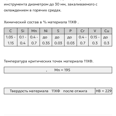
инструмента диаметром до 30 мм, закаливаемого с
охлаждением в горячих средах.
Химический состав в % материала 11ХФ .
C
Si
Mn
Ni
S
P
Cr
V
Cu
1.05 -
0.1 -
0.4 -
до
до
до
0.4 -
0.15 -
до
1.15
0.4
0.7
0.35
0.03
0.03
0.7
0.3
0.3
Температура критических точек материала 11ХФ.
, Mn = 195
Твердость материала 11ХФ после отжига
HB = 229