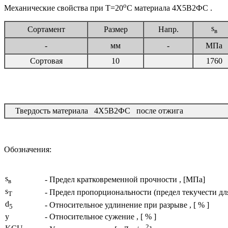
o
Механические свойства при Т=20
С материала 4Х5В2ФС .
s
Сортамент
Размер
Напр.
в
-
мм
-
МПа
Сортовая
10
1760
Твердость материала 4Х5В2ФС после отжига
Обозначения:
s
- Предел кратковременной прочности , [МПа]
в
s
- Предел пропорциональности (предел текучести дл
T
d
- Относительное удлинение при разрыве , [ % ]
5
y
- Относительное сужение , [ % ]
2