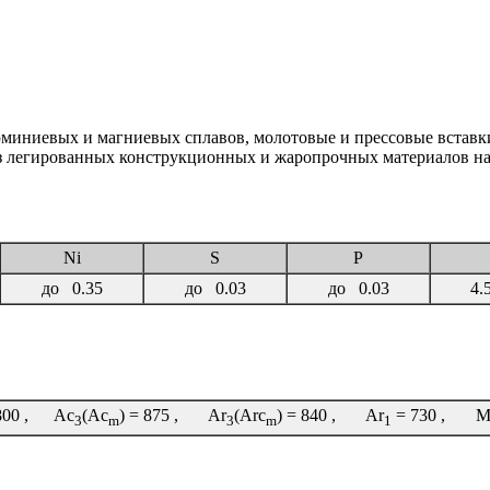
миниевых и магниевых сплавов, молотовые и прессовые вставк
из легированных конструкционных и жаропрочных материалов н
Ni
S
P
до 0.35
до 0.03
до 0.03
4.5
800 , Ac
(Ac
) = 875 , Ar
(Arc
) = 840 , Ar
= 730 , Mn
3
m
3
m
1