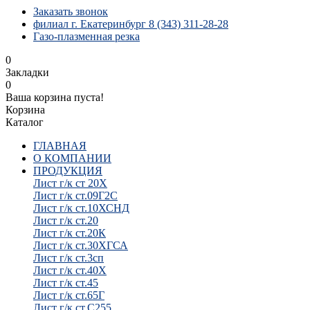
Заказать звонок
филиал г. Екатеринбург 8 (343) 311-28-28
Газо-плазменная резка
0
Закладки
0
Ваша корзина пуста!
Корзина
Каталог
ГЛАВНАЯ
О КОМПАНИИ
ПРОДУКЦИЯ
Лист г/к ст 20Х
Лист г/к ст.09Г2С
Лист г/к ст.10ХСНД
Лист г/к ст.20
Лист г/к ст.20К
Лист г/к ст.30ХГСА
Лист г/к ст.3сп
Лист г/к ст.40Х
Лист г/к ст.45
Лист г/к ст.65Г
Лист г/к ст.С255