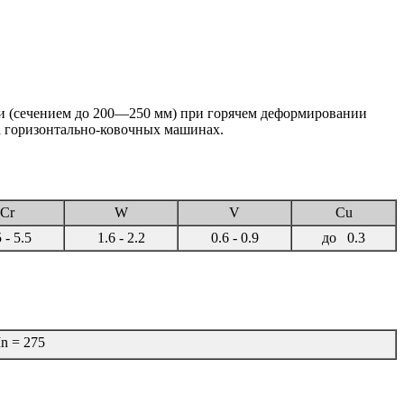
и (сечением до 200—250 мм) при горячем деформировании
а горизонтально-ковочных машинах.
Cr
W
V
Cu
 - 5.5
1.6 - 2.2
0.6 - 0.9
до 0.3
 = 275