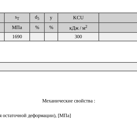
s
d
y
KCU
T
5
2
МПа
%
%
кДж / м
1690
300
Механические свойства :
я остаточной деформации), [МПа]