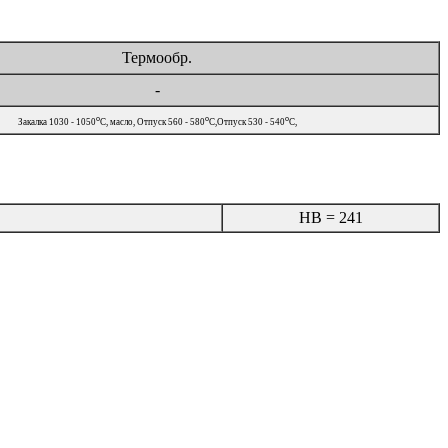
Термообр.
-
o
o
o
Закалка 1030 - 1050
C, масло, Отпуск 560 - 580
C,Отпуск 530 - 540
C,
HB = 241