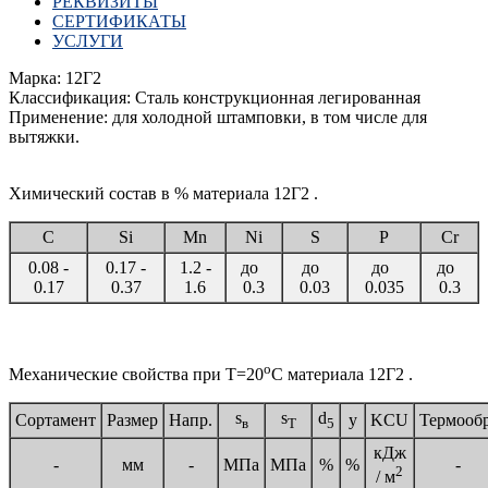
РЕКВИЗИТЫ
СЕРТИФИКАТЫ
УСЛУГИ
Марка: 12Г2
Классификация: Сталь конструкционная легированная
Применение: для холодной штамповки, в том числе для
вытяжки.
Химический состав в % материала 12Г2 .
C
Si
Mn
Ni
S
P
Cr
0.08 -
0.17 -
1.2 -
до
до
до
до
0.17
0.37
1.6
0.3
0.03
0.035
0.3
o
Механические свойства при Т=20
С материала 12Г2 .
s
s
d
Сортамент
Размер
Напр.
y
KCU
Термообр
в
T
5
кДж
-
мм
-
МПа
МПа
%
%
-
2
/ м