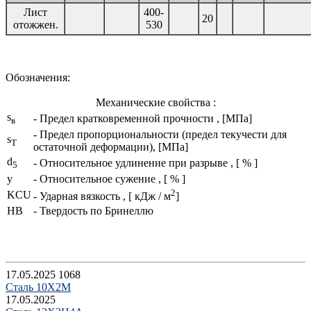
Лист
400-
20
отожжен.
530
Обозначения:
Механические свойства :
s
- Предел кратковременной прочности , [МПа]
в
- Предел пропорциональности (предел текучести для
s
T
остаточной деформации), [МПа]
d
- Относительное удлинение при разрыве , [ % ]
5
y
- Относительное сужение , [ % ]
2
KCU
- Ударная вязкость , [ кДж / м
]
HB
- Твердость по Бринеллю
17.05.2025
1068
Сталь 10Х2М
17.05.2025