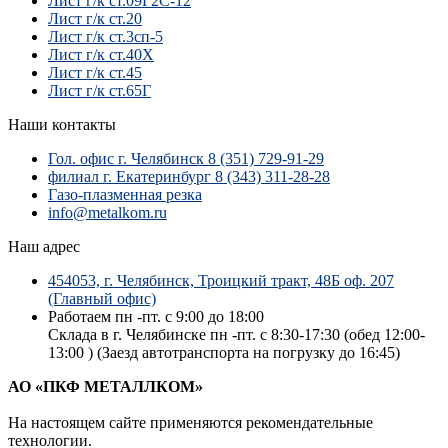
Лист г/к ст.09Г2С-12
Лист г/к ст.20
Лист г/к ст.3сп-5
Лист г/к ст.40Х
Лист г/к ст.45
Лист г/к ст.65Г
Наши контакты
Гол. офис г. Челябинск 8 (351) 729-91-29
филиал г. Екатеринбург 8 (343) 311-28-28
Газо-плазменная резка
info@metalkom.ru
Наш адрес
454053, г. Челябинск, Троицкий тракт, 48Б оф. 207
(Главный офис)
Работаем пн -пт. с 9:00 до 18:00
Склада в г. Челябинске пн -пт. с 8:30-17:30 (обед 12:00-
13:00 ) (Заезд автотранспорта на погрузку до 16:45)
АО «ПКФ МЕТАЛЛКОМ»
На настоящем сайте применяются рекомендательные
технологии.