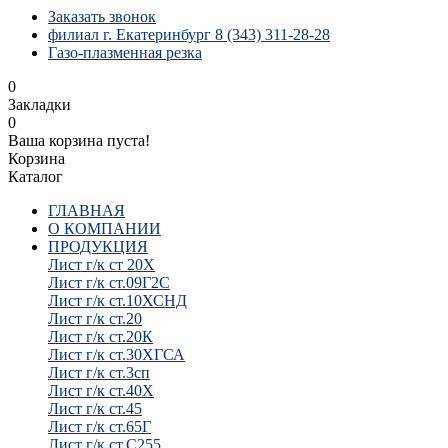
Заказать звонок
филиал г. Екатеринбург 8 (343) 311-28-28
Газо-плазменная резка
0
Закладки
0
Ваша корзина пуста!
Корзина
Каталог
ГЛАВНАЯ
О КОМПАНИИ
ПРОДУКЦИЯ
Лист г/к ст 20Х
Лист г/к ст.09Г2С
Лист г/к ст.10ХСНД
Лист г/к ст.20
Лист г/к ст.20К
Лист г/к ст.30ХГСА
Лист г/к ст.3сп
Лист г/к ст.40Х
Лист г/к ст.45
Лист г/к ст.65Г
Лист г/к ст.С255