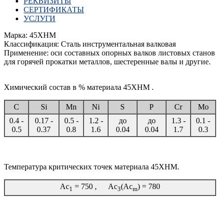
РЕКВИЗИТЫ
СЕРТИФИКАТЫ
УСЛУГИ
Марка: 45ХНМ
Классификация: Сталь инструментальная валковая
Применение: оси составных опорных валков листовых станов
для горячей прокатки металлов, шестеренные валы и другие.
Химический состав в % материала 45ХНМ .
C
Si
Mn
Ni
S
P
Cr
Mo
0.4 -
0.17 -
0.5 -
1.2 -
до
до
1.3 -
0.1 -
0.5
0.37
0.8
1.6
0.04
0.04
1.7
0.3
Температура критических точек материала 45ХНМ.
Ac
= 750 , Ac
(Ac
) = 780
1
3
m