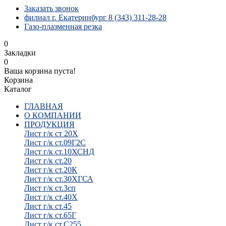
Заказать звонок
филиал г. Екатеринбург 8 (343) 311-28-28
Газо-плазменная резка
0
Закладки
0
Ваша корзина пуста!
Корзина
Каталог
ГЛАВНАЯ
О КОМПАНИИ
ПРОДУКЦИЯ
Лист г/к ст 20Х
Лист г/к ст.09Г2С
Лист г/к ст.10ХСНД
Лист г/к ст.20
Лист г/к ст.20К
Лист г/к ст.30ХГСА
Лист г/к ст.3сп
Лист г/к ст.40Х
Лист г/к ст.45
Лист г/к ст.65Г
Лист г/к ст.С255