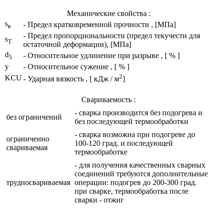
Механические свойства :
s
- Предел кратковременной прочности , [МПа]
в
- Предел пропорциональности (предел текучести для
s
T
остаточной деформации), [МПа]
d
- Относительное удлинение при разрыве , [ % ]
5
y
- Относительное сужение , [ % ]
2
KCU
- Ударная вязкость , [ кДж / м
]
Свариваемость :
- сварка производится без подогрева и
без ограничений
без последующей термообработки
- сварка возможна при подогреве до
ограниченно
100-120 град. и последующей
свариваемая
термообработке
- для получения качественных сварных
соединений требуются дополнительные
трудносвариваемая
операции: подогрев до 200-300 град.
при сварке, термообработка после
сварки - отжиг