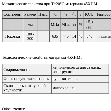
o
Механические свойства при Т=20
С материала 45ХНМ .
s
s
d
Сортамент
Размер
Напр.
y
KCU
Термооб
в
T
5
кДж
-
мм
-
МПа
МПа
%
%
-
2
/ м
100 -
Поковки
635
440
14
40
540
Нормализаци
300
Технологические свойства материала 45ХНМ .
не применяется для сварных
Свариваемость:
конструкций.
Флокеночувствительность:
чувствительна.
Склонность к отпускной
малосклонна.
хрупкости:
Обозначения: