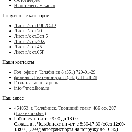
Фотогалерея
Наш телеграм канал
Популярные категории
Лист г/к ст.09Г2С-12
Лист г/к ст.20
Лист г/к ст.3сп-5
Лист г/к ст.40Х
Лист г/к ст.45
Лист г/к ст.65Г
Наши контакты
Гол. офис г. Челябинск 8 (351) 729-91-29
филиал г. Екатеринбург 8 (343) 311-28-28
Газо-плазменная резка
info@metalkom.ru
Наш адрес
454053, г. Челябинск, Троицкий тракт, 48Б оф. 207
(Главный офис)
Работаем пн -пт. с 9:00 до 18:00
Склада в г. Челябинске пн -пт. с 8:30-17:30 (обед 12:00-
13:00 ) (Заезд автотранспорта на погрузку до 16:45)