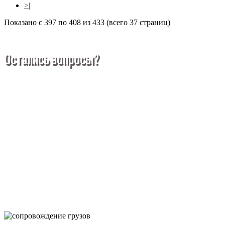
>|
Показано с 397 по 408 из 433 (всего 37 страниц)
Остались вопросы?
Выбор листового металла — это сложное и
многогранное мероприятие, которое может
вызвать множество вопросов. Чтобы помочь вам
разобраться в процессе, вы можете заказать
обратный звонок или написать нам.
Задать вопрос
Позвонить